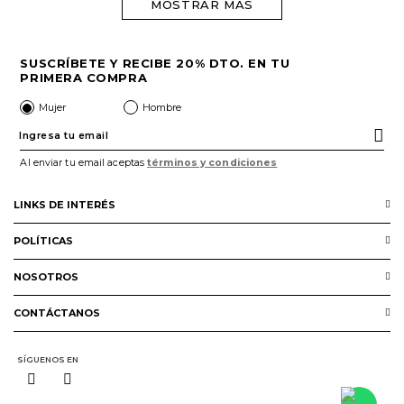
MOSTRAR MÁS
SUSCRÍBETE Y RECIBE 20% DTO. EN TU
PRIMERA COMPRA
Mujer
Hombre
Al enviar tu email aceptas
términos y condiciones
LINKS DE INTERÉS
Servicio al cliente
POLÍTICAS
Preguntas Frecuentes
Términos y condiciones
NOSOTROS
Puntos Prime
Política de Protección de Datos
Nuestra Marca
SIC
CONTÁCTANOS
Preguntas Frecuentes
Nuestras tiendas
hola@calzacosta.com.co
Puntos Prime
SÍGUENOS EN
Whatsapp (+57) 315 5572222
Guia de Tallas