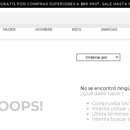
 GRATIS POR COMPRAS SUPERIORES A $89.990*- SALE HASTA 
MUJER
HOMBRE
KIDS
MARCAS
Fecha de release
No se encontró ning
¿Qué debo hacer?
OOPS!
Comprueba los t
Intenta utilizar 
Utiliza términos
Intenta buscar 