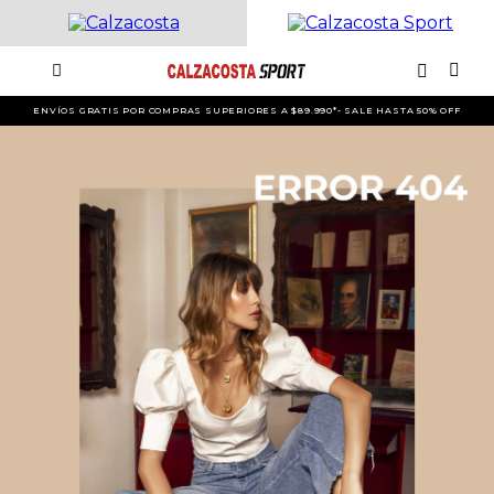
ENVÍOS GRATIS POR COMPRAS SUPERIORES A $89.990*- SALE HASTA 50% OFF