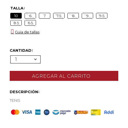
TALLA
10
6
7
7.5
8
9
9.5
8.5
6.5
Guia de tallas
CANTIDAD
1
DESCRIPCIÓN
TENIS