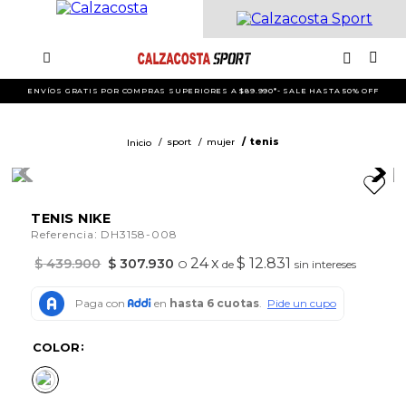
ENVÍOS GRATIS POR COMPRAS SUPERIORES A $89.990*- SALE HASTA 50% OFF
sport
mujer
tenis
TENIS NIKE
:
Referencia
DH3158-008
24
x
$ 12.831
$
439
.
900
$
307
.
930
O
de
sin intereses
COLOR