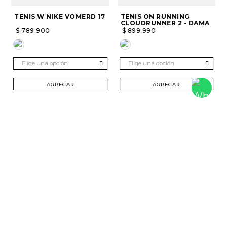
TENIS W NIKE VOMERD 17
TENIS ON RUNNING
CLOUDRUNNER 2 - DAMA
$
789
.
900
$
899
.
990
Elige una opción
Elige una opción
AGREGAR
AGREGAR
SUSCRÍBETE Y RECIBE 20% DTO. EN TU
PRIMERA COMPRA
Mujer
Hombre