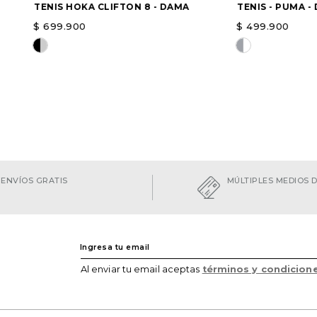
TENIS HOKA CLIFTON 8 - DAMA
TENIS - PUMA -
$
699
.
900
$
499
.
900
Elige una opción
Elige una opc
AGREGAR
ENVÍOS GRATIS
MÚLTIPLES MEDIOS 
Al enviar tu email aceptas
términos y condicion