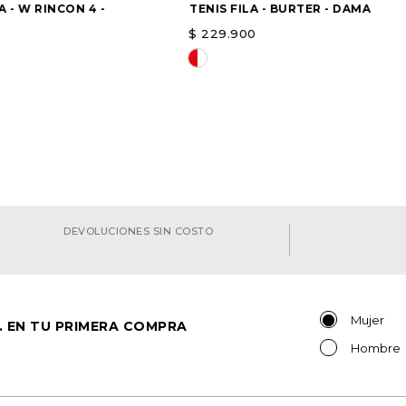
 - W RINCON 4 -
TENIS FILA - BURTER - DAMA
$
229
.
900
a opción
Elige una opción
AGREGAR
AGREGAR
DEVOLUCIONES SIN COSTO
Mujer
. EN TU PRIMERA COMPRA
Hombre