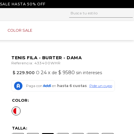
 SALE HASTA 50% OFF
Busca tu estilo
1
.
tacones
COLOR SALE
2
.
sandalias
3
.
baletas
4
.
tacon
TENIS FILA - BURTER - DAMA
:
Referencia
433400WHR
5
.
plataforma
24
x
$ 9580
$
229
.
900
O
de
sin intereses
6
.
baleta
7
.
tenis
8
.
guayos
COLOR
9
.
converse
10
.
alpargatas
TALLA