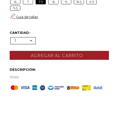
6
7
7.5
8
9
8.5
6.5
5.5
Guia de tallas
CANTIDAD
1
DESCRIPCIÓN
TENIS