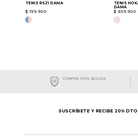
TENIS RS21 DAMA
TENIS HOKA
DAMA
$
199
.
900
$
659
.
900
Elige una opción
Elige un
AGREGAR
COMPRA 100% SEGURA
SUSCRÍBETE Y RECIBE 20% DTO