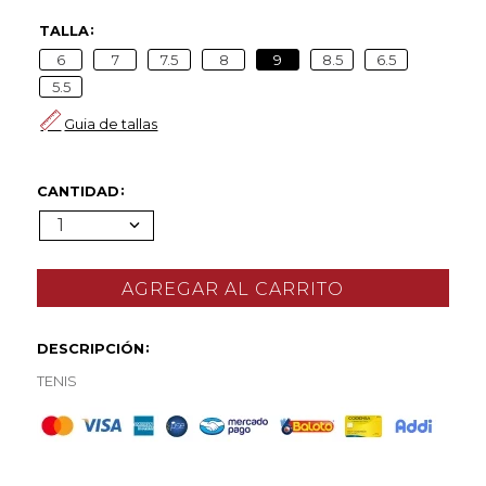
TALLA
6
7
7.5
8
9
8.5
6.5
5.5
Guia de tallas
CANTIDAD
1
DESCRIPCIÓN
TENIS