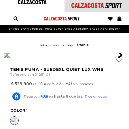
ENVÍOS GRATIS POR COMPRAS SUPERIORES A $89.990*- SALE HASTA 50% OFF
sport
mujer
tenis
TENIS PUMA - SUEDEXL QUIET LUX WNS
:
Referencia
401251 01
24
x
$ 22.080
$
529
.
900
O
de
sin intereses
COLOR