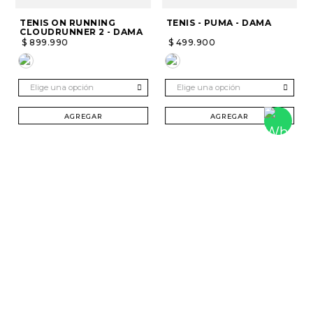
TENIS ON RUNNING
TENIS - PUMA - DAMA
CLOUDRUNNER 2 - DAMA
$
899
.
990
$
499
.
900
Elige una opción
Elige una opción
AGREGAR
AGREGAR
SUSCRÍBETE Y RECIBE 20% DTO. EN TU
PRIMERA COMPRA
Mujer
Hombre