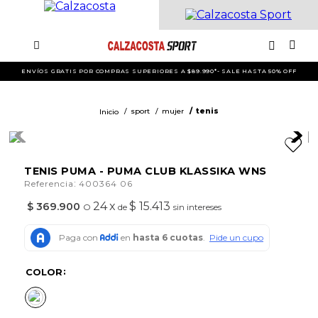
ENVÍOS GRATIS POR COMPRAS SUPERIORES A $89.990*- SALE HASTA 50% OFF
sport
mujer
tenis
TENIS PUMA - PUMA CLUB KLASSIKA WNS
:
Referencia
400364 06
24
x
$ 15.413
$
369
.
900
O
de
sin intereses
COLOR