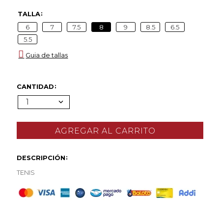
TALLA
6
7
7.5
8
9
8.5
6.5
5.5
Guia de tallas
CANTIDAD
1
DESCRIPCIÓN
TENIS