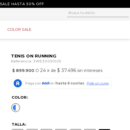
 SALE HASTA 50% OFF
Busca tu estilo
1
.
tacones
COLOR SALE
2
.
sandalias
3
.
baletas
4
.
tacon
TENIS ON RUNNING
:
Referencia
3WE30051025
5
.
plataforma
24
x
$ 37.496
$
899
.
900
O
de
sin intereses
6
.
baleta
7
.
tenis
8
.
guayos
COLOR
9
.
converse
10
.
alpargatas
TALLA