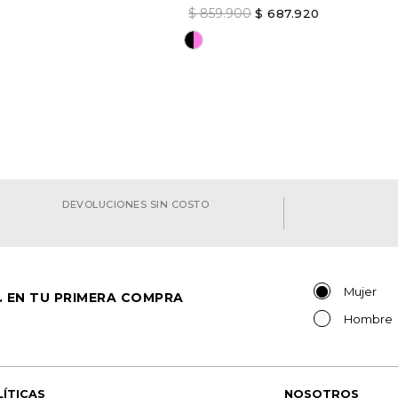
$
859
.
900
$
687
.
920
a opción
AGREGAR
Elige una opción
AGREGAR
DEVOLUCIONES SIN COSTO
Mujer
. EN TU PRIMERA COMPRA
Hombre
LÍTICAS
NOSOTROS