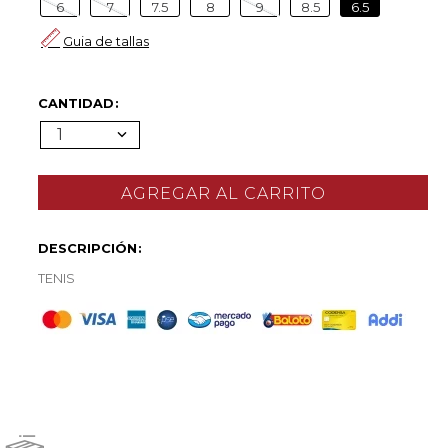
6
7
7.5
8
9
8.5
6.5
Guia de tallas
CANTIDAD
1
DESCRIPCIÓN
TENIS