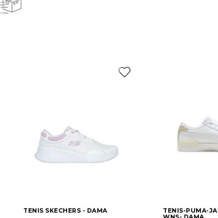
TENIS SKECHERS - DAMA
TENIS-PUMA-J
WNS- DAMA