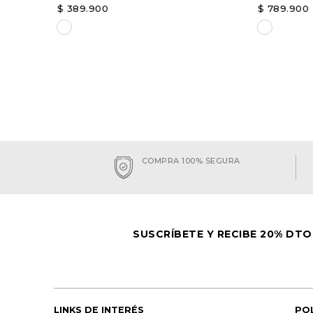
$
389
.
900
$
789
.
900
Elige una opción
Elige un
AGREGAR
COMPRA 100% SEGURA
SUSCRÍBETE Y RECIBE 20% DTO
LINKS DE INTERÉS
PO