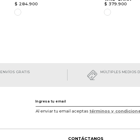
$
284
.
900
$
379
.
900
Elige una opción
Elige una opc
AGREGAR
ENVÍOS GRATIS
MÚLTIPLES MEDIOS 
Al enviar tu email aceptas
términos y condicion
CONTÁCTANOS