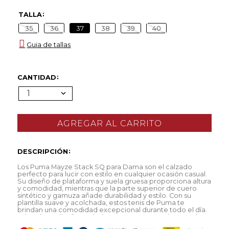
TALLA
35
36
37
38
39
40
Guia de tallas
CANTIDAD
1
DESCRIPCIÓN
Los Puma Mayze Stack SQ para Dama son el calzado
perfecto para lucir con estilo en cualquier ocasión casual.
Su diseño de plataforma y suela gruesa proporciona altura
y comodidad, mientras que la parte superior de cuero
sintético y gamuza añade durabilidad y estilo. Con su
plantilla suave y acolchada, estos tenis de Puma te
brindan una comodidad excepcional durante todo el día.
Además, su diseño exclusivo te asegura que destacarás en
cualquier lugar al que vayas.