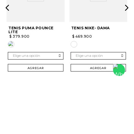
TENIS PUMA POUNCE
TENIS NIKE- DAMA
LITE
$
379
.
900
$
469
.
900
Elige una opción
Elige una opción
AGREGAR
AGREGAR
SUSCRÍBETE Y RECIBE 20% DTO. EN TU
PRIMERA COMPRA