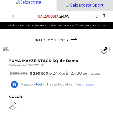
ENVÍOS GRATIS POR COMPRAS SUPERIORES A $89.990*- SALE HASTA 50% OFF
sport
mujer
tenis
PUMA MAYZE STACK SQ de Dama
:
Referencia
386271 01
24
x
$ 12.480
$
599
.
000
$
299
.
500
O
de
sin intereses
COLOR