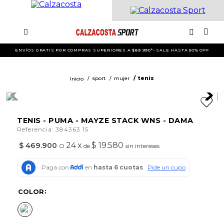
ENVÍOS GRATIS POR COMPRAS SUPERIORES A $89.990*- SALE HASTA 50% OFF
sport
mujer
tenis
TENIS - PUMA - MAYZE STACK WNS - DAMA
:
Referencia
384363 15
24
x
$ 19.580
$
469
.
900
O
de
sin intereses
COLOR