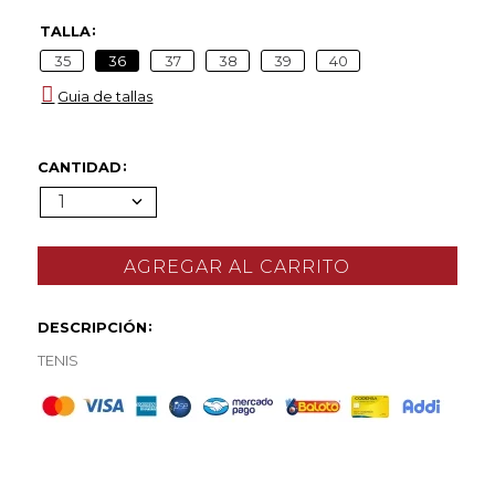
TALLA
35
36
37
38
39
40
Guia de tallas
CANTIDAD
1
DESCRIPCIÓN
TENIS