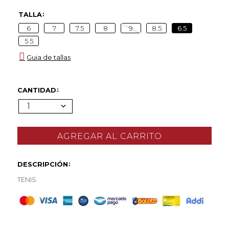
TALLA
6
7
7.5
8
9
8.5
6.5
5.5
Guia de tallas
CANTIDAD
1
DESCRIPCIÓN
TENIS