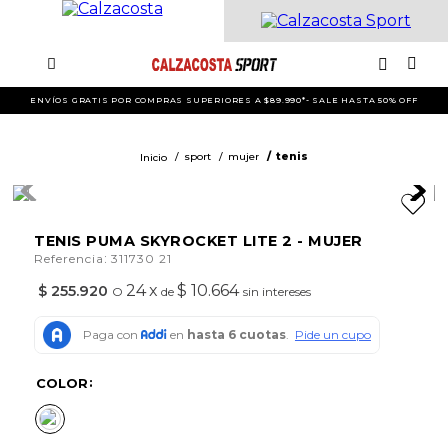
ENVÍOS GRATIS POR COMPRAS SUPERIORES A $89.990*- SALE HASTA 50% OFF
sport
mujer
tenis
TENIS PUMA SKYROCKET LITE 2 - MUJER
:
Referencia
311730 21
24
x
$ 10.664
$
255
.
920
O
de
sin intereses
COLOR