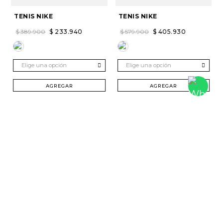
TENIS NIKE
TENIS NIKE
$
389
.
900
$
233
.
940
$
579
.
900
$
405
.
930
Elige una opción
Elige una opción
AGREGAR
AGREGAR
SUSCRÍBETE Y RECIBE 20% DTO. EN TU
PRIMERA COMPRA
Mujer
Hombre