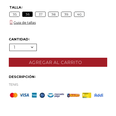
TALLA
35
36
37
38
39
40
Guia de tallas
CANTIDAD
1
DESCRIPCIÓN
TENIS