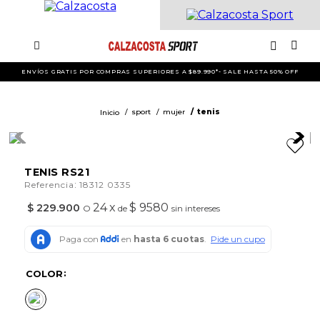
ENVÍOS GRATIS POR COMPRAS SUPERIORES A $89.990*- SALE HASTA 50% OFF
sport
mujer
tenis
TENIS RS21
:
Referencia
18312 0335
24
x
$ 9580
$
229
.
900
O
de
sin intereses
COLOR