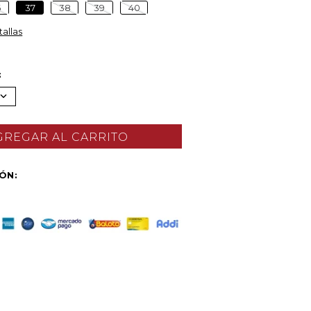
6
37
38
39
40
tallas
IÓN