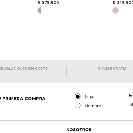
$
579
.
900
$
349
.
90
ón
Elige una opción
Elige u
GAR
AGREGAR
DEVOLUCIONES SIN COSTO
ENVÍOS GRATIS
Mujer
TU PRIMERA COMPRA
A
Hombre
NOSOTROS