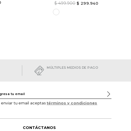
0
$
499
.
900
$
299
.
940
na opción
AGREGAR
Elige una opción
AGREGAR
MÚLTIPLES MEDIOS DE PAGO
l enviar tu email aceptas
términos y condiciones
CONTÁCTANOS