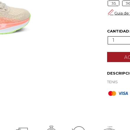
35
3
Guia de 
CANTIDAD
1
DESCRIPC
TENIS