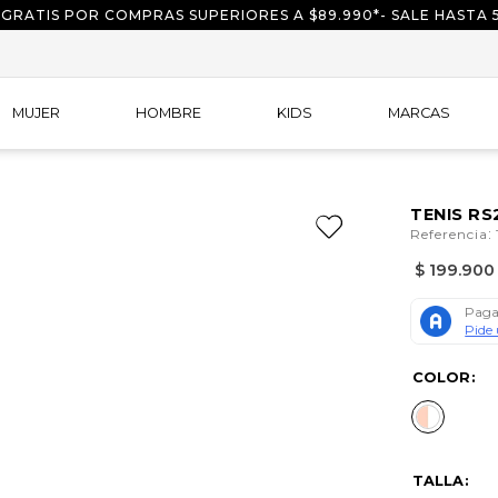
 GRATIS POR COMPRAS SUPERIORES A $89.990*- SALE HASTA 
MUJER
HOMBRE
KIDS
MARCAS
TENIS RS
:
Referencia
$
199
.
900
COLOR
TALLA