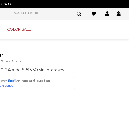
50% OFF
Busca tu estilo
1
.
tacones
COLOR SALE
2
.
sandalias
3
.
baletas
4
.
tacon
21
18202 0340
5
.
plataforma
24
x
$ 8330
O
de
sin intereses
6
.
baleta
7
.
tenis
8
.
guayos
9
.
converse
10
.
alpargatas