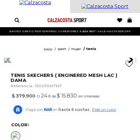
ENVÍOS GRATIS POR COMPRAS SUPERIORES A $89.990*- SALE HASTA 50% OFF
sport
mujer
tenis
TENIS SKECHERS ( ENGINERED MESH LAC )
DAMA
:
Referencia
150230MTMT
24
x
$ 15.830
$
379
.
900
O
de
sin intereses
COLOR