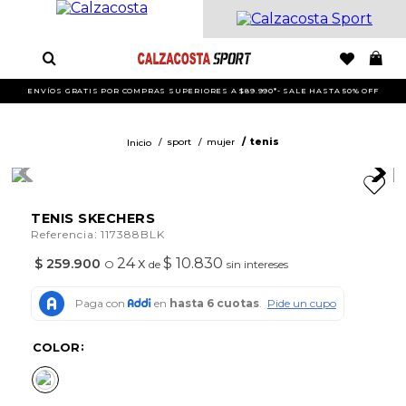
ENVÍOS GRATIS POR COMPRAS SUPERIORES A $89.990*- SALE HASTA 50% OFF
sport
mujer
tenis
TENIS SKECHERS
:
Referencia
117388BLK
24
x
$ 10.830
$
259
.
900
O
de
sin intereses
COLOR