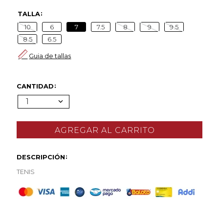
TALLA
10
6
7
7.5
8
9
9.5
8.5
6.5
Guia de tallas
CANTIDAD
1
DESCRIPCIÓN
TENIS