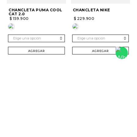
CHANCLETA PUMA COOL
CHANCLETA NIKE
CAT 2.0
$
159
.
900
$
229
.
900
Elige una opción
Elige una opción
AGREGAR
AGREGAR
SUSCRÍBETE Y RECIBE 20% DTO. EN TU
PRIMERA COMPRA
Mujer
Hombre