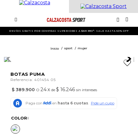
ENVÍOS GRATIS POR COMPRAS SUPERIORES A $89.990*- SALE HASTA 50% OFF
sport
mujer
BOTAS PUMA
:
Referencia
401454 05
24
x
$ 16.246
$
389
.
900
O
de
sin intereses
COLOR