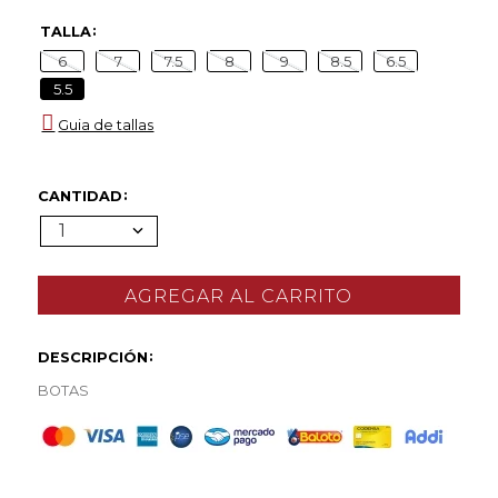
TALLA
6
7
7.5
8
9
8.5
6.5
5.5
Guia de tallas
CANTIDAD
1
DESCRIPCIÓN
BOTAS