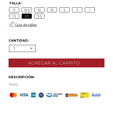
TALLA
11
12.5
12
13
2
3
1
1.5
2.5
3.5
Guia de tallas
CANTIDAD
1
DESCRIPCIÓN
TENIS