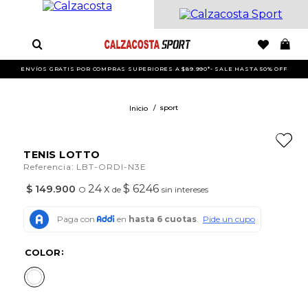
ENVÍOS GRATIS POR COMPRAS SUPERIORES A $89.990*- SALE HASTA 50% OFF
sport
TENIS LOTTO
:
Referencia
LBT-ORDI-N3E
24
x
$ 6246
$
149
.
900
O
de
sin intereses
COLOR