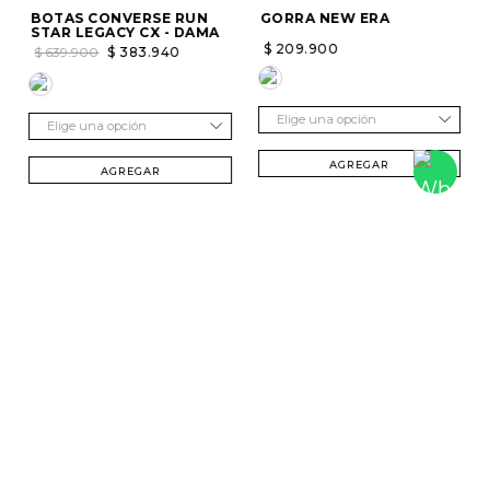
BOTAS CONVERSE RUN
GORRA NEW ERA
STAR LEGACY CX - DAMA
$
209
.
900
$
639
.
900
$
383
.
940
Elige una opción
Elige una opción
AGREGAR
AGREGAR
SUSCRÍBETE Y RECIBE 20% DTO. EN TU
PRIMERA COMPRA
Mujer
Hombre