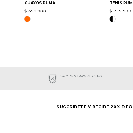
GUAYOS PUMA
TENIS PUM
$
459
.
900
$
259
.
900
Elige una opción
Elige un
AGREGAR
COMPRA 100% SEGURA
SUSCRÍBETE Y RECIBE 20% DTO