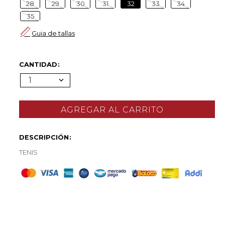
28
29
30
31
32
33
34
35
Guia de tallas
CANTIDAD
1
DESCRIPCIÓN
TENIS