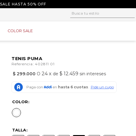
 SALE HASTA 50% OFF
Busca tu estilo
1
.
tacones
COLOR SALE
2
.
sandalias
3
.
baletas
4
.
tacon
TENIS PUMA
:
Referencia
402811 01
5
.
plataforma
24
x
$ 12.459
$
299
.
000
O
de
sin intereses
6
.
baleta
7
.
tenis
8
.
guayos
COLOR
9
.
converse
10
.
alpargatas
TALLA