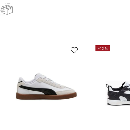
-
40 %