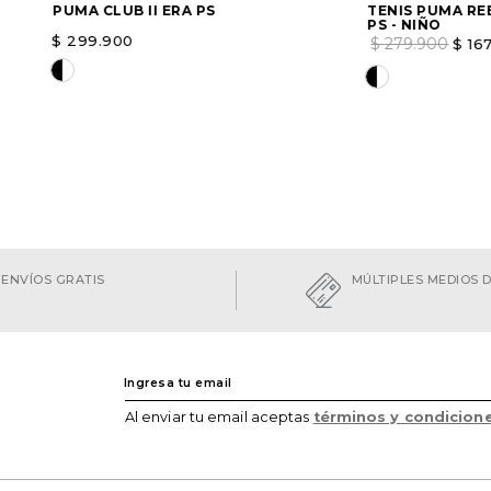
PUMA CLUB II ERA PS
TENIS PUMA RE
PS - NIÑO
$
299
.
900
$
279
.
900
$
16
Elige una opción
AGREGAR
Elige una opc
ENVÍOS GRATIS
MÚLTIPLES MEDIOS 
Al enviar tu email aceptas
términos y condicion