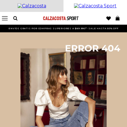
ENVÍOS GRATIS POR COMPRAS SUPERIORES A $89.990*- SALE HASTA 50% OFF