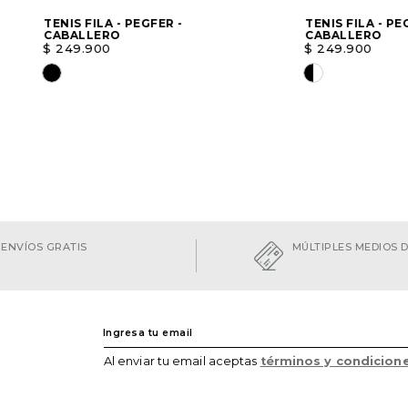
TENIS FILA - PEGFER -
TENIS FILA - PE
CABALLERO
CABALLERO
$
249
.
900
$
249
.
900
Elige una opción
Elige una opc
AGREGAR
ENVÍOS GRATIS
MÚLTIPLES MEDIOS 
Al enviar tu email aceptas
términos y condicion