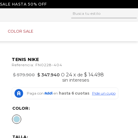
 SALE HASTA 50% OFF
Busca tu estilo
1
.
tacones
COLOR SALE
2
.
sandalias
3
.
baletas
4
.
tacon
TENIS NIKE
:
Referencia
FN0228-404
5
.
plataforma
24
x
$ 14.498
$
579
.
900
$
347
.
940
O
de
6
.
baleta
sin intereses
7
.
tenis
8
.
guayos
COLOR
9
.
converse
10
.
alpargatas
TALLA