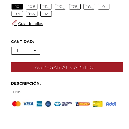
10
10.5
11
7
7.5
8
9
9.5
8.5
12
Guia de tallas
CANTIDAD
1
DESCRIPCIÓN
TENIS