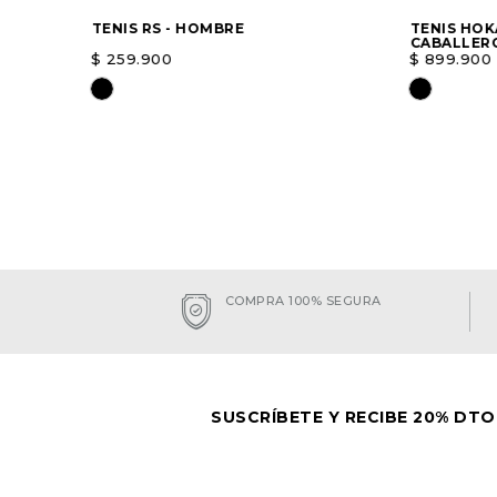
TENIS RS - HOMBRE
TENIS HOK
CABALLER
$
259
.
900
$
899
.
900
Elige una opción
Elige un
AGREGAR
COMPRA 100% SEGURA
SUSCRÍBETE Y RECIBE 20% DTO