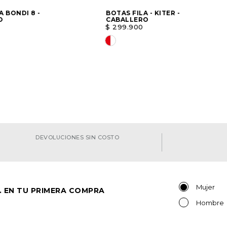
A BONDI 8 -
BOTAS FILA - KITER -
O
CABALLERO
$
299
.
900
a opción
Elige una opción
AGREGAR
AGREGAR
DEVOLUCIONES SIN COSTO
Mujer
. EN TU PRIMERA COMPRA
Hombre