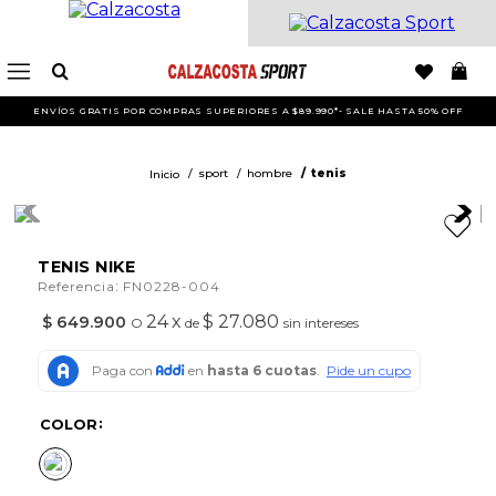
ENVÍOS GRATIS POR COMPRAS SUPERIORES A $89.990*- SALE HASTA 50% OFF
sport
hombre
tenis
TENIS NIKE
:
Referencia
FN0228-004
24
x
$ 27.080
$
649
.
900
O
de
sin intereses
COLOR