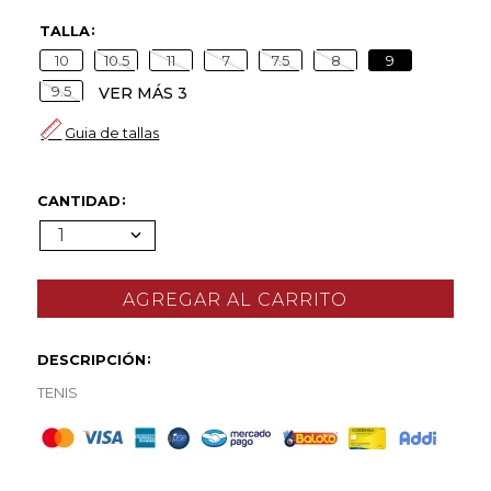
TALLA
10
10.5
11
7
7.5
8
9
9.5
VER MÁS 3
Guia de tallas
CANTIDAD
1
DESCRIPCIÓN
TENIS