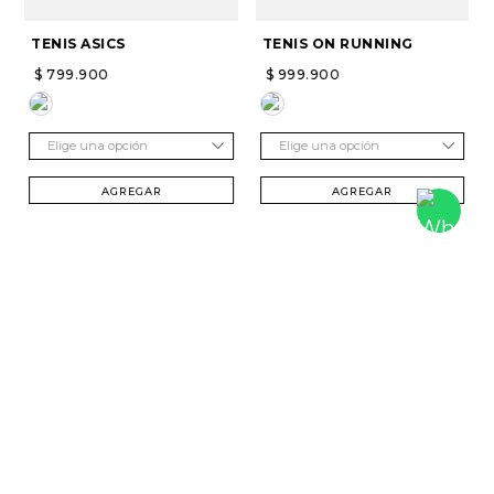
TENIS ASICS
TENIS ON RUNNING
$
799
.
900
$
999
.
900
Elige una opción
Elige una opción
AGREGAR
AGREGAR
SUSCRÍBETE Y RECIBE 20% DTO. EN TU
PRIMERA COMPRA
Mujer
Hombre