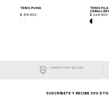
R
TENIS PUMA
TENIS FILA
CABALLER
$
319
.
900
$
249
.
900
Elige una opción
Elige un
AGREGAR
COMPRA 100% SEGURA
SUSCRÍBETE Y RECIBE 20% DTO