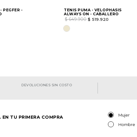
 - PEGFER -
TENIS PUMA - VELOPHASIS
O
ALWAYS ON - CABALLERO
$
649
.
900
$
519
.
920
a opción
AGREGAR
Elige una opción
AGREGAR
DEVOLUCIONES SIN COSTO
Mujer
. EN TU PRIMERA COMPRA
Hombre