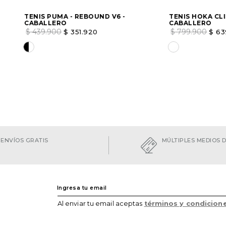
TENIS PUMA - REBOUND V6 -
TENIS HOKA CLI
CABALLERO
CABALLERO
$
439
.
900
$
799
.
900
$
351
.
920
$
63
Elige una opción
Elige una opc
AGREGAR
ENVÍOS GRATIS
MÚLTIPLES MEDIOS 
Al enviar tu email aceptas
términos y condicion