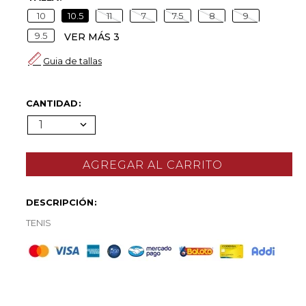
10
10.5
11
7
7.5
8
9
9.5
VER MÁS 3
Guia de tallas
CANTIDAD
1
DESCRIPCIÓN
TENIS