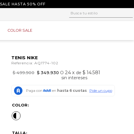
 SALE HASTA 50% OFF
Busca tu estilo
1
.
tacones
COLOR SALE
2
.
sandalias
3
.
baletas
4
.
tacon
TENIS NIKE
:
Referencia
AQ1774-102
5
.
plataforma
24
x
$ 14.581
$
499
.
900
$
349
.
930
O
de
6
.
baleta
sin intereses
7
.
tenis
8
.
guayos
COLOR
9
.
converse
10
.
alpargatas
TALLA