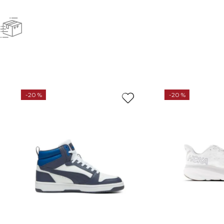
-
20 %
-
20 %