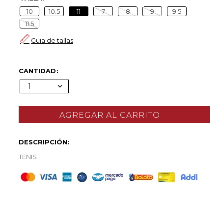
10
10.5
11
7
8
9
9.5
11.5
Guia de tallas
CANTIDAD
1
DESCRIPCIÓN
TENIS