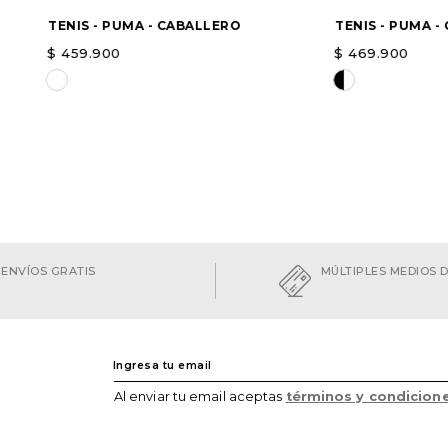
TENIS - PUMA - CABALLERO
TENIS - PUMA -
$
459
.
900
$
469
.
900
Elige una opción
Elige una opc
AGREGAR
ENVÍOS GRATIS
MÚLTIPLES MEDIOS 
Al enviar tu email aceptas
términos y condicion