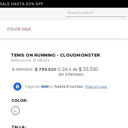
 SALE HASTA 50% OFF
Busca tu estilo
1
.
tacones
COLOR SALE
2
.
sandalias
3
.
baletas
4
.
tacon
TENIS ON RUNNING - CLOUDMONSTER
:
Referencia
61.98434
5
.
baleta
24
x
$ 33.330
$
999
.
900
$
799
.
920
O
de
6
.
guayos
sin intereses
7
.
tenis
8
.
plataforma
COLOR
9
.
converse
10
.
alpargatas
TALLA