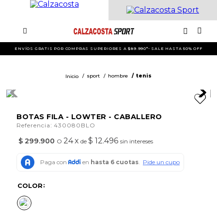
ENVÍOS GRATIS POR COMPRAS SUPERIORES A $89.990*- SALE HASTA 50% OFF
sport
hombre
tenis
BOTAS FILA - LOWTER - CABALLERO
:
Referencia
430080BLO
24
x
$ 12.496
$
299
.
900
O
de
sin intereses
COLOR