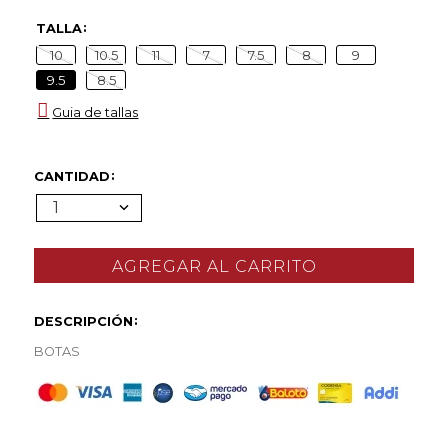
TALLA
10
10.5
11
7
7.5
8
9
9.5
8.5
Guia de tallas
CANTIDAD
1
DESCRIPCIÓN
BOTAS