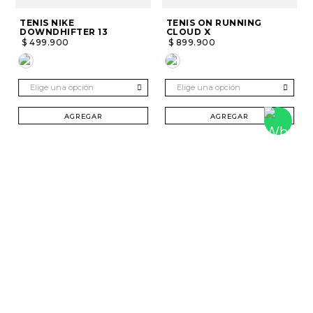
TENIS NIKE
TENIS ON RUNNING
DOWNDHIFTER 13
CLOUD X
$
499
.
900
$
899
.
900
Elige una opción
Elige una opción
AGREGAR
AGREGAR
SUSCRÍBETE Y RECIBE 20% DTO. EN TU
PRIMERA COMPRA
Mujer
Hombre