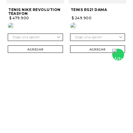
TENIS NIKE REVOLUTION
TENIS RS21 DAMA
7EASYON
$
479
.
900
$
249
.
900
Elige una opción
Elige una opción
AGREGAR
AGREGAR
SUSCRÍBETE Y RECIBE 20% DTO. EN TU
PRIMERA COMPRA
Mujer
Hombre