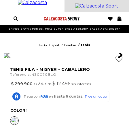
ENVÍOS GRATIS POR COMPRAS SUPERIORES A $89.990*- SALE HASTA 50% OFF
sport
hombre
tenis
TENIS FILA - MISYER - CABALLERO
:
Referencia
430070BLG
24
x
$ 12.496
$
299
.
900
O
de
sin intereses
COLOR