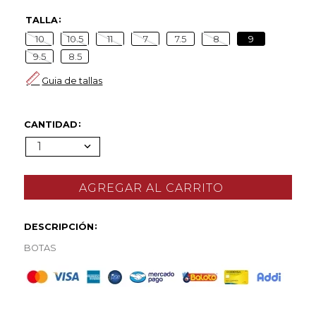
TALLA
10
10.5
11
7
7.5
8
9
9.5
8.5
Guia de tallas
CANTIDAD
1
DESCRIPCIÓN
BOTAS