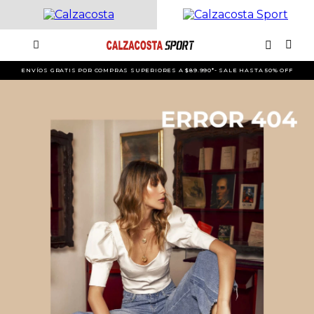
ENVÍOS GRATIS POR COMPRAS SUPERIORES A $89.990*- SALE HASTA 50% OFF