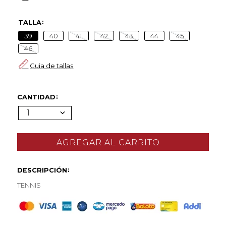
TALLA
39
40
41
42
43
44
45
46
Guia de tallas
CANTIDAD
1
DESCRIPCIÓN
TENNIS