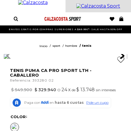
ENVÍOS GRATIS POR COMPRAS SUPERIORES A $89.990*- SALE HASTA 50% OFF
sport
hombre
tenis
TENIS PUMA CA PRO SPORT LTH -
CABALLERO
:
Referencia
393280 02
24
x
$ 13.748
$
549
.
900
$
329
.
940
O
de
sin intereses
COLOR