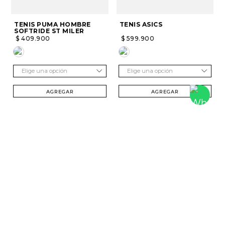
TENIS PUMA HOMBRE
TENIS ASICS
SOFTRIDE ST MILER
$
409
.
900
$
599
.
900
Elige una opción
Elige una opción
AGREGAR
AGREGAR
SUSCRÍBETE Y RECIBE 20% DTO. EN TU
PRIMERA COMPRA
Mujer
Hombre