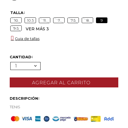
TALLA
10
10.5
11
7
7.5
8
9
9.5
VER MÁS 3
Guia de tallas
CANTIDAD
1
DESCRIPCIÓN
TENIS