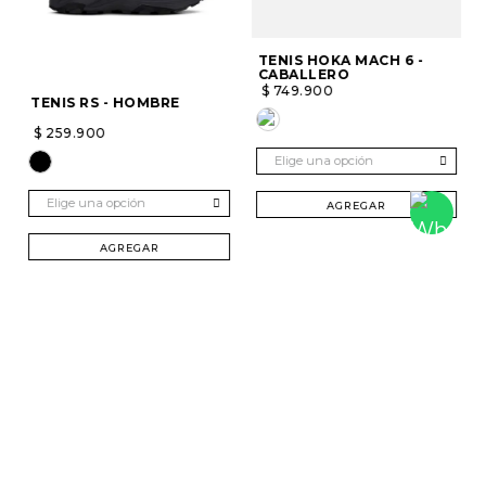
TENIS HOKA MACH 6 -
CABALLERO
$
749
.
900
TENIS RS - HOMBRE
$
259
.
900
Elige una opción
Elige una opción
AGREGAR
AGREGAR
SUSCRÍBETE Y RECIBE 20% DTO. EN TU
PRIMERA COMPRA
Mujer
Hombre