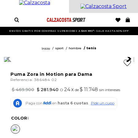
ENVÍOS GRATIS POR COMPRAS SUPERIORES A $89.990*- SALE HASTA 50% OFF
sport
hombre
tenis
Puma Zora in Motion para Dama
:
Referencia
386484 02
24
x
$ 11.748
$
469
.
900
$
281
.
940
O
de
sin intereses
COLOR