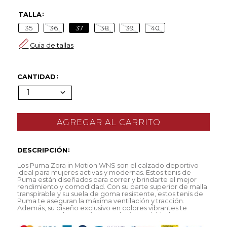
TALLA
35
36
37
38
39
40
Guia de tallas
CANTIDAD
1
DESCRIPCIÓN
Los Puma Zora in Motion WNS son el calzado deportivo
ideal para mujeres activas y modernas. Estos tenis de
Puma están diseñados para correr y brindarte el mejor
rendimiento y comodidad. Con su parte superior de malla
transpirable y su suela de goma resistente, estos tenis de
Puma te aseguran la máxima ventilación y tracción.
Además, su diseño exclusivo en colores vibrantes te
asegura que destacarás en cualquier actividad que
realices.