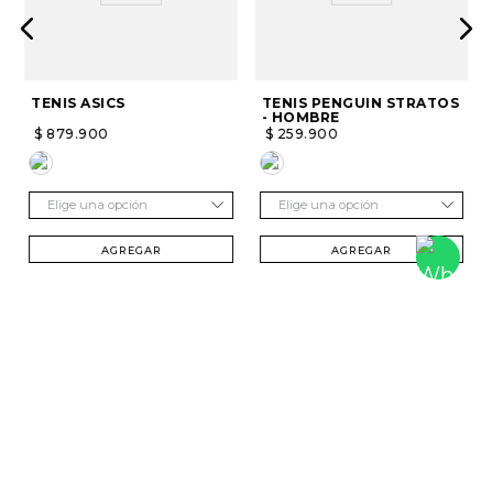
TENIS ASICS
TENIS PENGUIN STRATOS
- HOMBRE
$
879
.
900
$
259
.
900
Elige una opción
Elige una opción
AGREGAR
AGREGAR
SUSCRÍBETE Y RECIBE 20% DTO. EN TU
PRIMERA COMPRA