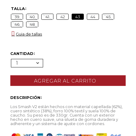
TALLA
39
40
41
42
43
44
45
46
48
Guia de tallas
CANTIDAD
1
DESCRIPCIÓN
Los Smash V2 están hechos con material capellada (62%),
cuero sintético (38%), forro 100% textil y suela 100% de
caucho. Su peso es de 330gr. Cuenta con un exterior
hecho en cuero suave, una silueta de goma duradera y
adherente y un sistema de ajuste con cordones.