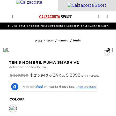
ENVÍOS GRATIS POR COMPRAS SUPERIORES A $89.990*- SALE HASTA 50% OFF
sport
hombre
tenis
TENIS HOMBRE, PUMA SMASH V2
:
Referencia
365215-04
24
x
$ 8998
$
359
.
900
$
215
.
940
O
de
sin intereses
COLOR