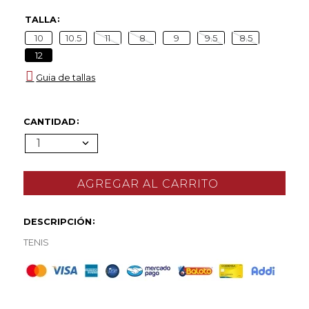
TALLA
10
10.5
11
8
9
9.5
8.5
12
Guia de tallas
CANTIDAD
1
DESCRIPCIÓN
TENIS