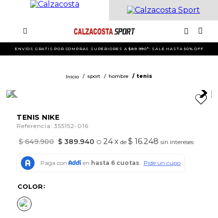
ENVÍOS GRATIS POR COMPRAS SUPERIORES A $89.990*- SALE HASTA 50% OFF
sport
hombre
tenis
TENIS NIKE
:
Referencia
355152-016
24
x
$ 16.248
$
649
.
900
$
389
.
940
O
de
sin intereses
COLOR