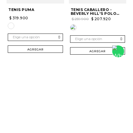
TENIS PUMA
TENIS CABALLERO -
BEVERLY HILL'S POLO
CLUB
$
319
.
900
$
259
.
900
$
207
.
920
Elige una opción
Elige una opción
AGREGAR
AGREGAR
SUSCRÍBETE Y RECIBE 20% DTO. EN TU
PRIMERA COMPRA
Mujer
Hombre