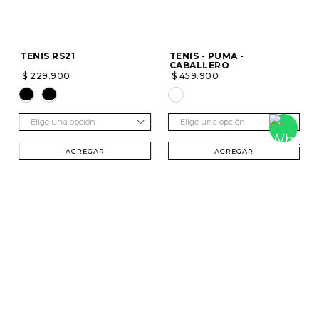
TENIS RS21
TENIS - PUMA -
CABALLERO
$
229
.
900
$
459
.
900
Elige una opción
Elige una opción
AGREGAR
AGREGAR
SUSCRÍBETE Y RECIBE 20% DTO. EN TU
PRIMERA COMPRA
Mujer
Hombre