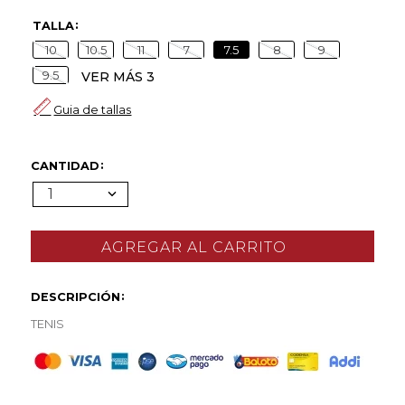
TALLA
10
10.5
11
7
7.5
8
9
9.5
VER MÁS 3
Guia de tallas
CANTIDAD
1
DESCRIPCIÓN
TENIS