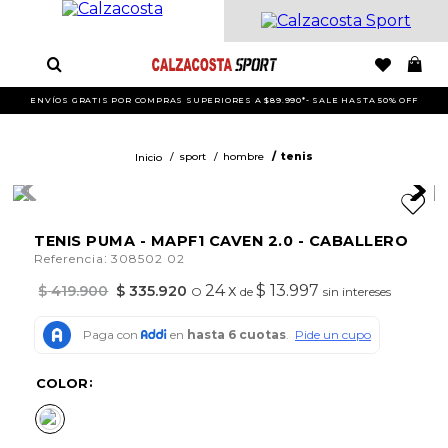
ENVÍOS GRATIS POR COMPRAS SUPERIORES A $89.990*- SALE HASTA 50% OFF
sport
hombre
tenis
TENIS PUMA - MAPF1 CAVEN 2.0 - CABALLERO
:
Referencia
308502 02
24
x
$ 13.997
$
419
.
900
$
335
.
920
O
de
sin intereses
COLOR