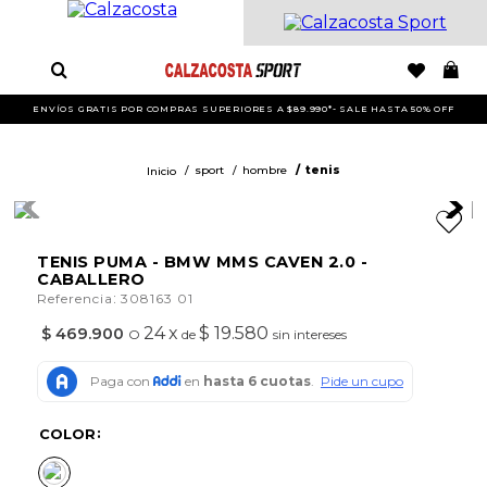
ENVÍOS GRATIS POR COMPRAS SUPERIORES A $89.990*- SALE HASTA 50% OFF
sport
hombre
tenis
TENIS PUMA - BMW MMS CAVEN 2.0 -
CABALLERO
:
Referencia
308163 01
24
x
$ 19.580
$
469
.
900
O
de
sin intereses
COLOR