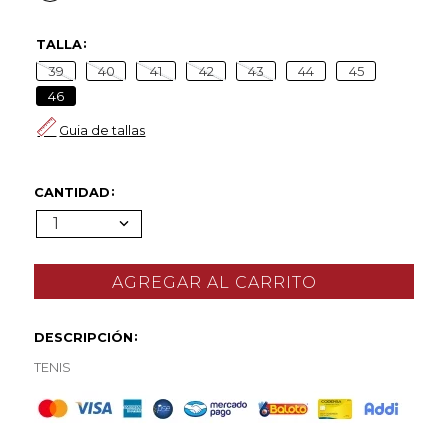
TALLA
39
40
41
42
43
44
45
46
Guia de tallas
CANTIDAD
1
DESCRIPCIÓN
TENIS