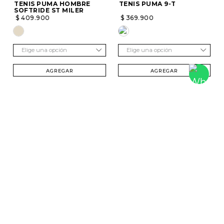
TENIS PUMA HOMBRE
TENIS PUMA 9-T
SOFTRIDE ST MILER
$
409
.
900
$
369
.
900
Elige una opción
Elige una opción
AGREGAR
AGREGAR
SUSCRÍBETE Y RECIBE 20% DTO. EN TU
PRIMERA COMPRA
Mujer
Hombre