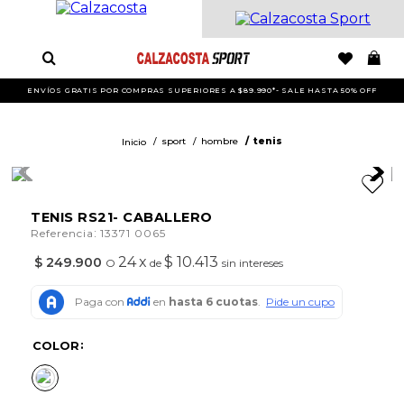
ENVÍOS GRATIS POR COMPRAS SUPERIORES A $89.990*- SALE HASTA 50% OFF
sport
hombre
tenis
TENIS RS21- CABALLERO
:
Referencia
13371 0065
24
x
$ 10.413
$
249
.
900
O
de
sin intereses
COLOR