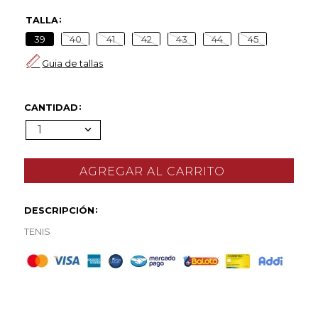
TALLA
39
40
41
42
43
44
45
Guia de tallas
CANTIDAD
1
DESCRIPCIÓN
TENIS