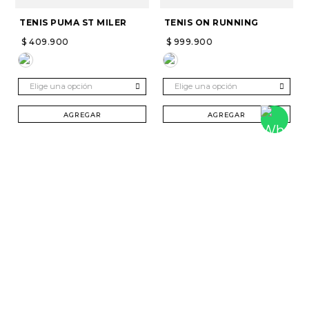
TENIS PUMA ST MILER
TENIS ON RUNNING
$
409
.
900
$
999
.
900
Elige una opción
Elige una opción
AGREGAR
AGREGAR
SUSCRÍBETE Y RECIBE 20% DTO. EN TU
PRIMERA COMPRA
Mujer
Hombre