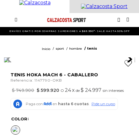
ENVÍOS GRATIS POR COMPRAS SUPERIORES A $89.990*- SALE HASTA 50% OFF
sport
hombre
tenis
TENIS HOKA MACH 6 - CABALLERO
:
Referencia
1147790-OKB
24
x
$ 24.997
$
749
.
900
$
599
.
920
O
de
sin intereses
COLOR