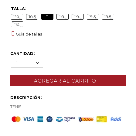
TALLA
10
10.5
11
8
9
9.5
8.5
12
Guia de tallas
CANTIDAD
1
DESCRIPCIÓN
TENIS