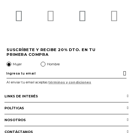
SUSCRÍBETE Y RECIBE 20% DTO. EN TU
PRIMERA COMPRA
Mujer
Hombre
Al enviar tu email aceptas
términos y condiciones
LINKS DE INTERÉS
Servicio al cliente
POLÍTICAS
Preguntas Frecuentes
Términos y condiciones
NOSOTROS
Puntos Prime
Política de Protección de Datos
Nuestra Marca
SIC
CONTÁCTANOS