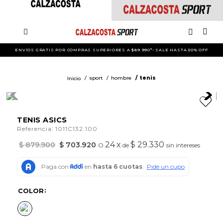
ENVÍOS GRATIS POR COMPRAS SUPERIORES A $89.990*- SALE HASTA 50% OFF
sport
hombre
tenis
TENIS ASICS
:
Referencia
1011C132.100
24
x
$ 29.330
$
879
.
900
$
703
.
920
O
de
sin intereses
COLOR