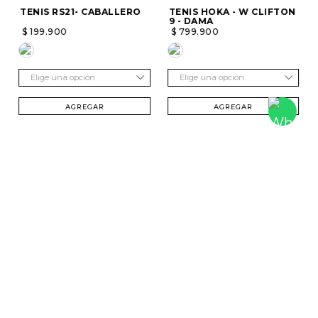
TENIS RS21- CABALLERO
TENIS HOKA - W CLIFTON
9 - DAMA
$
199
.
900
$
799
.
900
Elige una opción
Elige una opción
AGREGAR
AGREGAR
SUSCRÍBETE Y RECIBE 20% DTO. EN TU
PRIMERA COMPRA
Mujer
Hombre