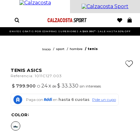
ENVÍOS GRATIS POR COMPRAS SUPERIORES A $89.990*- SALE HASTA 50% OFF
sport
hombre
tenis
TENIS ASICS
:
Referencia
1011C127.003
24
x
$ 33.330
$
799
.
900
O
de
sin intereses
COLOR