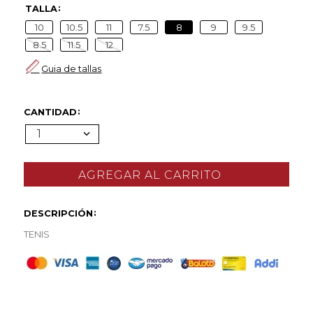
TALLA
10
10.5
11
7.5
8
9
9.5
8.5
11.5
12
Guia de tallas
CANTIDAD
1
DESCRIPCIÓN
TENIS