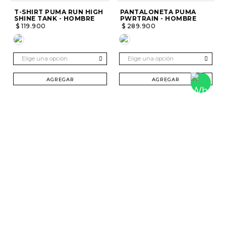
T-SHIRT PUMA RUN HIGH
PANTALONETA PUMA
SHINE TANK - HOMBRE
PWRTRAIN - HOMBRE
$
119
.
900
$
289
.
900
Elige una opción
Elige una opción
AGREGAR
AGREGAR
SUSCRÍBETE Y RECIBE 20% DTO. EN TU
PRIMERA COMPRA
Mujer
Hombre