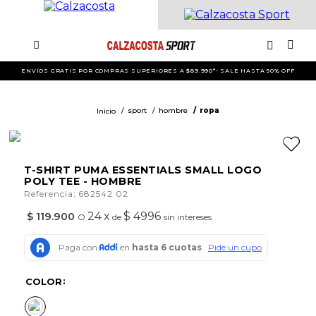
ENVÍOS GRATIS POR COMPRAS SUPERIORES A $89.990*- SALE HASTA 50% OFF
sport
hombre
ropa
T-SHIRT PUMA ESSENTIALS SMALL LOGO
POLY TEE - HOMBRE
:
Referencia
682542 02
24
x
$ 4996
$
119
.
900
O
de
sin intereses
COLOR