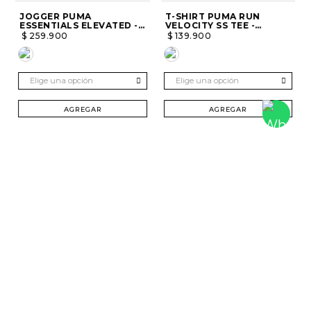
JOGGER PUMA
T-SHIRT PUMA RUN
ESSENTIALS ELEVATED -
VELOCITY SS TEE -
HOMBRE
HOMBRE
$
259
.
900
$
139
.
900
Elige una opción
Elige una opción
AGREGAR
AGREGAR
SUSCRÍBETE Y RECIBE 20% DTO. EN TU
PRIMERA COMPRA
Mujer
Hombre