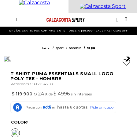
ENVÍOS GRATIS POR COMPRAS SUPERIORES A $89.990*- SALE HASTA 50% OFF
sport
hombre
ropa
T-SHIRT PUMA ESSENTIALS SMALL LOGO
POLY TEE - HOMBRE
:
Referencia
682542 01
24
x
$ 4996
$
119
.
900
O
de
sin intereses
COLOR