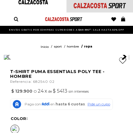
ENVÍOS GRATIS POR COMPRAS SUPERIORES A $89.990*- SALE HASTA 50% OFF
sport
hombre
ropa
T-SHIRT PUMA ESSENTIALS POLY TEE -
HOMBRE
:
Referencia
682540 02
24
x
$ 5413
$
129
.
900
O
de
sin intereses
COLOR