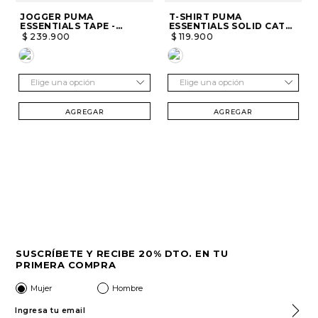
JOGGER PUMA
T-SHIRT PUMA
ESSENTIALS TAPE -
ESSENTIALS SOLID CAT
HOMBRE
TEE LC - HOMBRE
$
239
.
900
$
119
.
900
Elige una opción
Elige una opción
AGREGAR
AGREGAR
SUSCRÍBETE Y RECIBE 20% DTO. EN TU
PRIMERA COMPRA
Mujer
Hombre