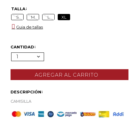
TALLA
S
M
L
XL
Guia de tallas
CANTIDAD
1
DESCRIPCIÓN
CAMISILLA