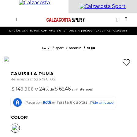
ENVÍOS GRATIS POR COMPRAS SUPERIORES A $89.990*- SALE HASTA 50% OFF
sport
hombre
ropa
CAMISILLA PUMA
:
Referencia
526720 02
24
x
$ 6246
$
149
.
900
O
de
sin intereses
COLOR