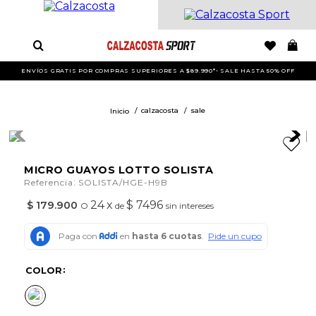
ENVÍOS GRATIS POR COMPRAS SUPERIORES A $89.990*- SALE HASTA 50% OFF
calzacosta
sale
MICRO GUAYOS LOTTO SOLISTA
:
Referencia
SOLISTA/HGE-H9B
24
x
$ 7496
$
179
.
900
O
de
sin intereses
COLOR