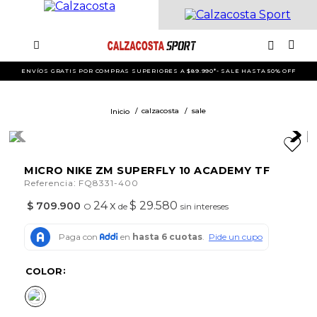
ENVÍOS GRATIS POR COMPRAS SUPERIORES A $89.990*- SALE HASTA 50% OFF
calzacosta
sale
MICRO NIKE ZM SUPERFLY 10 ACADEMY TF
:
Referencia
FQ8331-400
24
x
$ 29.580
$
709
.
900
O
de
sin intereses
COLOR