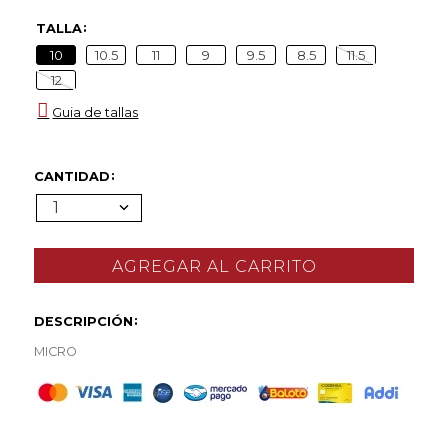
TALLA
10
10.5
11
9
9.5
8.5
11.5
12
Guia de tallas
CANTIDAD
1
DESCRIPCIÓN
MICRO