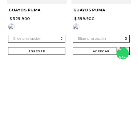
GUAYOS PUMA
GUAYOS PUMA
$
529
.
900
$
599
.
900
Elige una opción
Elige una opción
AGREGAR
AGREGAR
SUSCRÍBETE Y RECIBE 20% DTO. EN TU
PRIMERA COMPRA
Mujer
Hombre