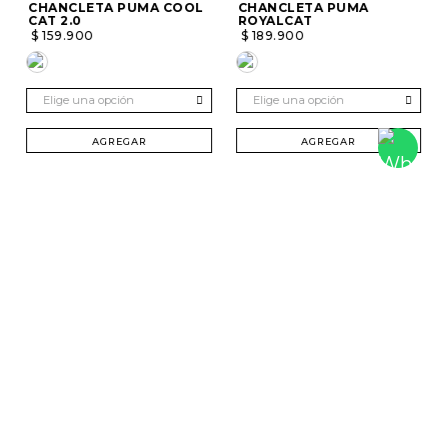
CHANCLETA PUMA COOL
CHANCLETA PUMA
CAT 2.0
ROYALCAT
$
159
.
900
$
189
.
900
Elige una opción
Elige una opción
AGREGAR
AGREGAR
SUSCRÍBETE Y RECIBE 20% DTO. EN TU
PRIMERA COMPRA
Mujer
Hombre