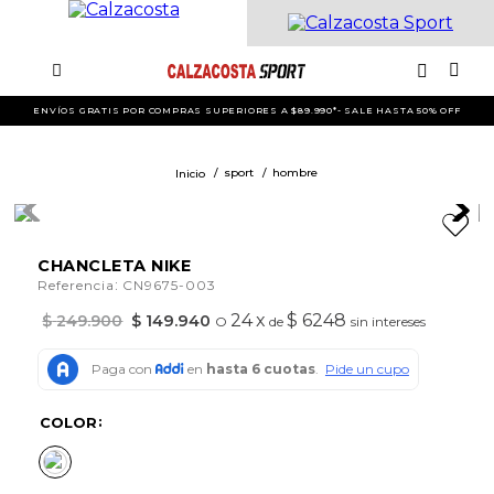
ENVÍOS GRATIS POR COMPRAS SUPERIORES A $89.990*- SALE HASTA 50% OFF
sport
hombre
CHANCLETA NIKE
:
Referencia
CN9675-003
24
x
$ 6248
$
249
.
900
$
149
.
940
O
de
sin intereses
COLOR