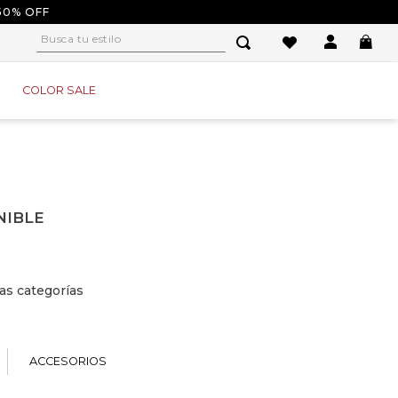
50% OFF
Busca tu estilo
1
.
tacones
COLOR SALE
2
.
sandalias
3
.
baletas
4
.
tacon
5
.
plataforma
NIBLE
6
.
baleta
7
.
tenis
as categorías
8
.
guayos
9
.
converse
10
.
alpargatas
ACCESORIOS