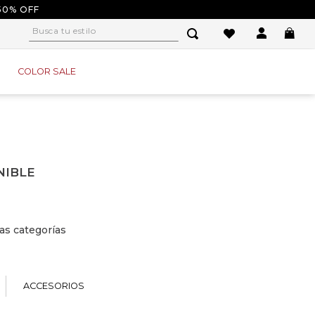
50% OFF
Busca tu estilo
1
.
tacones
COLOR SALE
2
.
sandalias
3
.
baletas
4
.
tacon
5
.
baleta
NIBLE
6
.
guayos
7
.
tenis
as categorías
8
.
plataforma
9
.
converse
10
.
alpargatas
ACCESORIOS