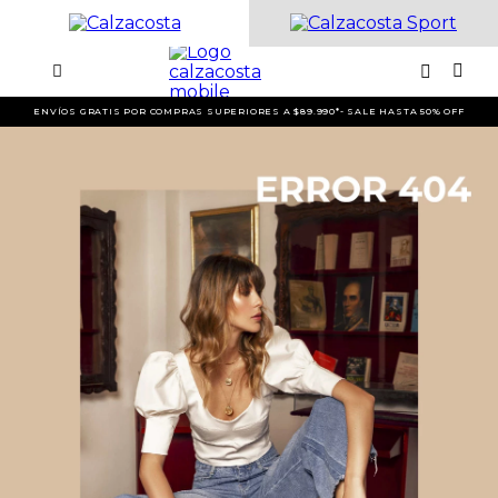
ENVÍOS GRATIS POR COMPRAS SUPERIORES A $89.990*- SALE HASTA 50% OFF