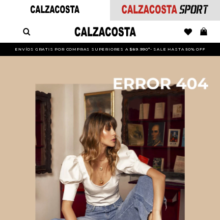
ENVÍOS GRATIS POR COMPRAS SUPERIORES A $89.990*- SALE HASTA 50% OFF