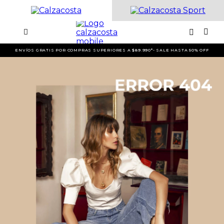
ENVÍOS GRATIS POR COMPRAS SUPERIORES A $89.990*- SALE HASTA 50% OFF