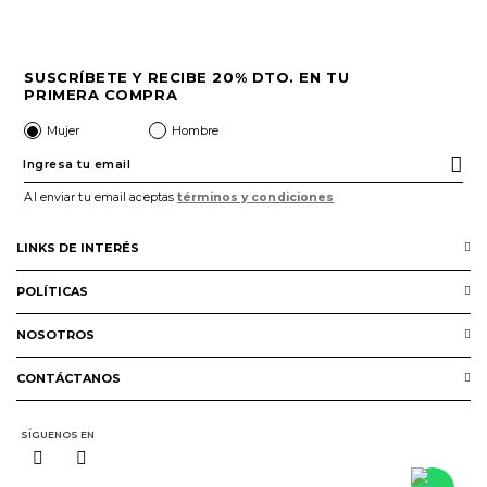
SUSCRÍBETE Y RECIBE 20% DTO. EN TU
PRIMERA COMPRA
Mujer
Hombre
Al enviar tu email aceptas
términos y condiciones
LINKS DE INTERÉS
Servicio al cliente
POLÍTICAS
Preguntas Frecuentes
Términos y condiciones
NOSOTROS
Puntos Prime
Política de Protección de Datos
Nuestra Marca
SIC
CONTÁCTANOS
Preguntas Frecuentes
Nuestras tiendas
hola@calzacosta.com.co
Puntos Prime
SÍGUENOS EN
Whatsapp (+57) 315 5572222
Guia de Tallas