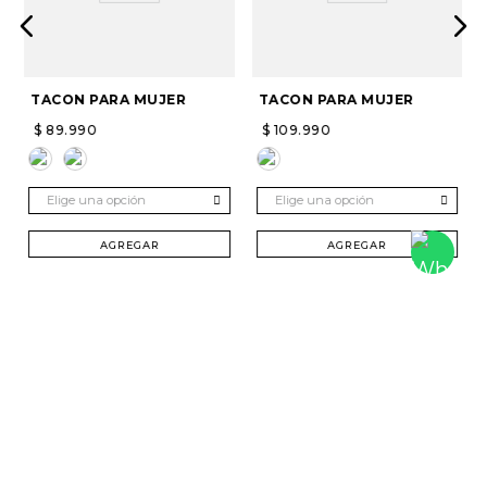
TACON PARA MUJER
TACON PARA MUJER
$
89
.
990
$
109
.
990
Elige una opción
Elige una opción
AGREGAR
AGREGAR
SUSCRÍBETE Y RECIBE 20% DTO. EN TU
PRIMERA COMPRA