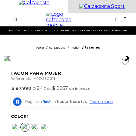
ENVÍOS GRATIS POR COMPRAS SUPERIORES A $89.990*- SALE HASTA 50% OFF
calzacosta
mujer
tacones
TACON PARA MUJER
:
Referencia
HJD250611
24
x
$ 3667
$
87
.
990
O
de
sin intereses
COLOR